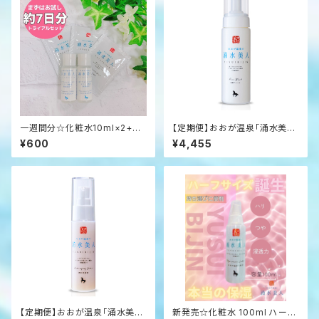
一週間分☆化粧水10ml×2+美
【定期便】おおが温泉「涌水美
容液2ml×3のお試しセット・旅
人」 洗顔フォーム
¥600
¥4,455
行先に最適☆
【定期便】おおが温泉「涌水美
新発売☆化粧水 100ml ハーフ